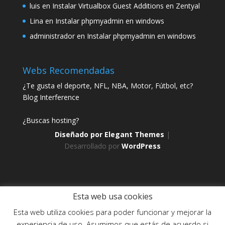
luis
en
Instalar Virtualbox Guest Additions en Zentyal
Lina
en
Instalar phpmyadmin en windows
administrador
en
Instalar phpmyadmin en windows
Webs Recomendadas
¿Te gusta el deporte, NFL, NBA, Motor, Fútbol, etc?
Blog Interference
¿Buscas hosting?
Diseñado por
Elegant Themes
|
Desarrollado por
WordPress
Esta web usa cookies
Esta web utiliza cookies para poder funcionar y mejorar la
Web creada, alojada y mantenida por Café Dixital SL - 2026.
experiencia de uso. Asumimos que estás de acuerdo si