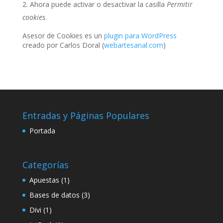
Ahora puede activar o desactivar la casilla
Permitir
cookies
.
Asesor de Cookies es un
plugin para WordPress
creado por Carlos Doral (
webartesanal.com
)
Entradas y Páginas Populares
Portada
Categorías
Apuestas
(1)
Bases de datos
(3)
Divi
(1)