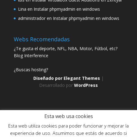
Lina
en
Instalar phpmyadmin en windows
administrador
en
Instalar phpmyadmin en windows
Webs Recomendadas
¿Te gusta el deporte, NFL, NBA, Motor, Fútbol, etc?
Blog Interference
¿Buscas hosting?
Diseñado por
Elegant Themes
|
Desarrollado por
WordPress
Esta web usa cookies
Esta web utiliza cookies para poder funcionar y mejorar la
Web creada, alojada y mantenida por Café Dixital SL - 2026.
experiencia de uso. Asumimos que estás de acuerdo si
Visítanos en
https://cafedixital.com
o ponte en contacto con