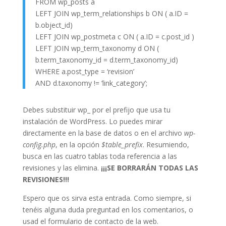
FROM wp_posts a
LEFT JOIN wp_term_relationships b ON ( a.ID =
b.object_id)
LEFT JOIN wp_postmeta c ON ( a.ID = c.post_id )
LEFT JOIN wp_term_taxonomy d ON (
b.term_taxonomy_id = d.term_taxonomy_id)
WHERE a.post_type = ‘revision’
AND d.taxonomy != ‘link_category’;
Debes substituir wp_ por el prefijo que usa tu
instalación de WordPress. Lo puedes mirar
directamente en la base de datos o en el archivo
wp-
config.php
, en la opción
$table_prefix
. Resumiendo,
busca en las cuatro tablas toda referencia a las
revisiones y las elimina.
¡¡¡SE BORRARÁN TODAS LAS
REVISIONES!!!
Espero que os sirva esta entrada. Como siempre, si
tenéis alguna duda preguntad en los comentarios, o
usad el formulario de contacto de la web.