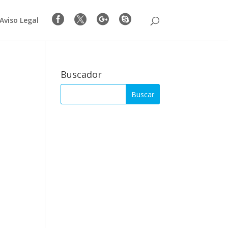




Aviso Legal
Buscador