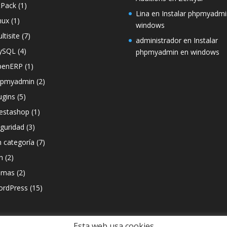
tPack
(1)
Lina
en
Instalar phpmyadmi
nux
(1)
windows
ltisite
(7)
administrador
en
Instalar
ySQL
(4)
phpmyadmin en windows
penERP
(1)
hpmyadmin
(2)
ugins
(5)
estashop
(1)
guridad
(3)
n categoría
(7)
h
(2)
emas
(2)
rdPress
(15)
Esta web usa cookies