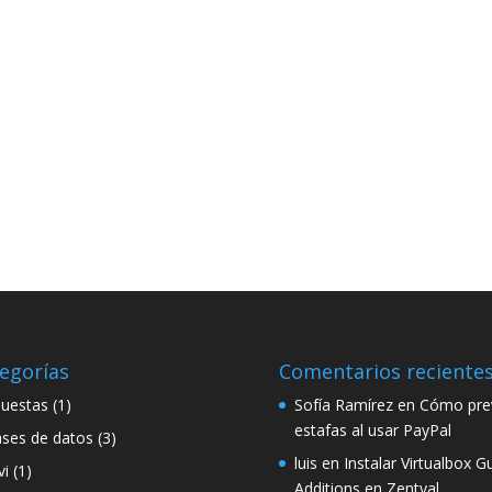
egorías
Comentarios reciente
uestas
(1)
Sofía Ramírez
en
Cómo prev
estafas al usar PayPal
ses de datos
(3)
luis
en
Instalar Virtualbox G
vi
(1)
Additions en Zentyal