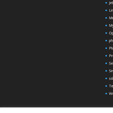
Je
Li
Mu
M
O
p
Pl
Pr
Se
Si
ss
T
Wo