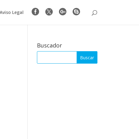




Aviso Legal
Buscador