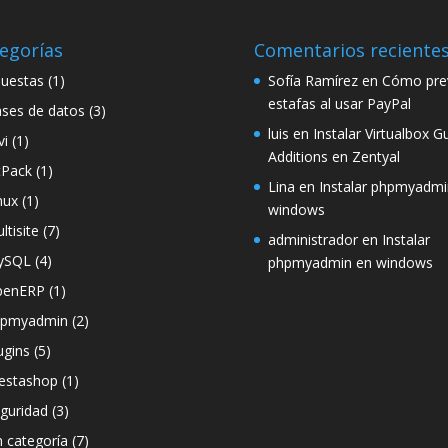
egorías
Comentarios reciente
uestas
(1)
Sofía Ramírez
en
Cómo prev
estafas al usar PayPal
ses de datos
(3)
luis
en
Instalar Virtualbox G
vi
(1)
Additions en Zentyal
tPack
(1)
Lina
en
Instalar phpmyadmi
nux
(1)
windows
ltisite
(7)
administrador
en
Instalar
ySQL
(4)
phpmyadmin en windows
penERP
(1)
hpmyadmin
(2)
ugins
(5)
estashop
(1)
guridad
(3)
n categoría
(7)