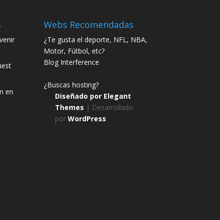
s
Webs Recomendadas
enir
¿Te gusta el deporte, NFL, NBA,
Motor, Fútbol, etc?
Blog Interference
uest
¿Buscas hosting?
n en
Diseñado por
Elegant
Themes
| Desarrollado
por
WordPress