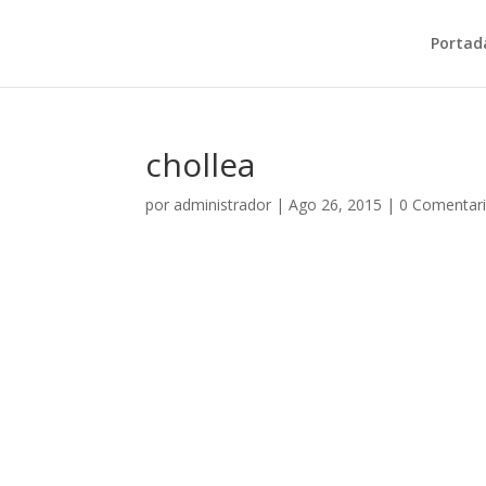
Portad
chollea
por
administrador
|
Ago 26, 2015
|
0 Comentar