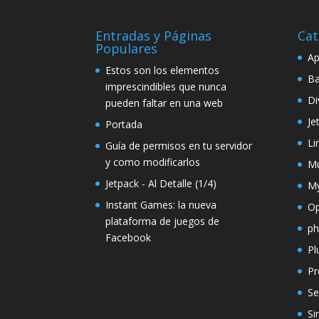
Entradas y Páginas
Cat
Populares
Ap
Estos son los elementos
Ba
imprescindibles que nunca
Di
pueden faltar en una web
Je
Portada
Li
Guía de permisos en tu servidor
y como modificarlos
Mu
Jetpack - Al Detalle (1/4)
M
Instant Games: la nueva
O
plataforma de juegos de
p
Facebook
Pl
Pr
Se
Si