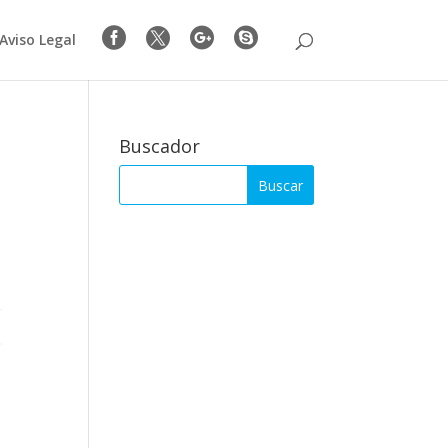




Aviso Legal
Buscador