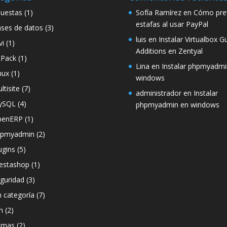
uestas
(1)
Sofía Ramírez
en
Cómo prev
estafas al usar PayPal
ses de datos
(3)
luis
en
Instalar Virtualbox G
vi
(1)
Additions en Zentyal
tPack
(1)
Lina
en
Instalar phpmyadmi
nux
(1)
windows
ltisite
(7)
administrador
en
Instalar
ySQL
(4)
phpmyadmin en windows
penERP
(1)
hpmyadmin
(2)
ugins
(5)
estashop
(1)
guridad
(3)
n categoría
(7)
h
(2)
emas
(2)