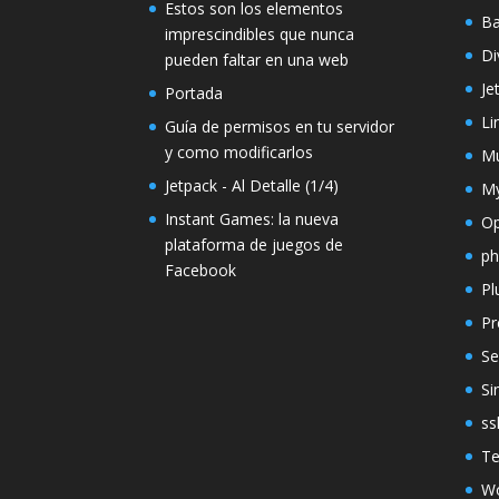
Estos son los elementos
Ba
imprescindibles que nunca
Di
pueden faltar en una web
Je
Portada
Li
Guía de permisos en tu servidor
y como modificarlos
Mu
Jetpack - Al Detalle (1/4)
M
Instant Games: la nueva
O
plataforma de juegos de
p
Facebook
Pl
Pr
Se
Si
ss
T
Wo