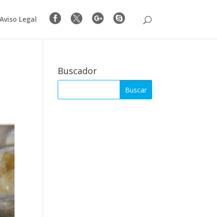




Aviso Legal
Buscador