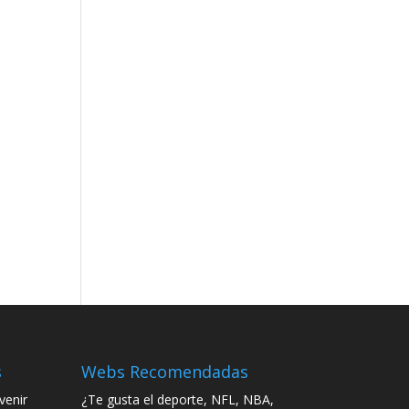
s
Webs Recomendadas
enir
¿Te gusta el deporte, NFL, NBA,