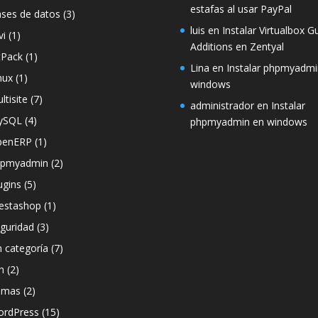
estafas al usar PayPal
ses de datos
(3)
luis
en
Instalar Virtualbox G
vi
(1)
Additions en Zentyal
tPack
(1)
Lina
en
Instalar phpmyadmi
nux
(1)
windows
ltisite
(7)
administrador
en
Instalar
ySQL
(4)
phpmyadmin en windows
penERP
(1)
hpmyadmin
(2)
ugins
(5)
estashop
(1)
guridad
(3)
n categoría
(7)
h
(2)
emas
(2)
rdPress
(15)