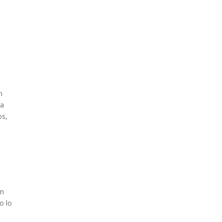
n
ca
os,
ón
o lo