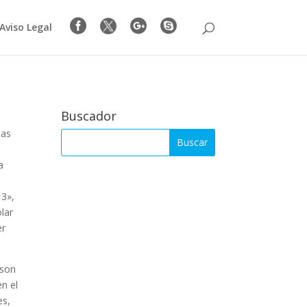




Aviso Legal
Buscador
mas
a
13»,
lar
er
 son
en el
es,