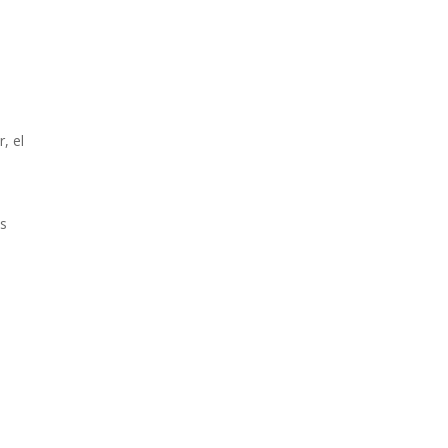
, el
os