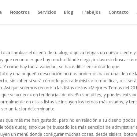
a
Nosotros
Servicios
Blog
Trabajos
Contacto
oca cambiar el diseño de tu blog, o quizá tengas un nuevo cliente y
ay que reconocer que hay mucho dónde elegir, incluso sin buscar te
s. Y como hay tanta variedad, se hace difícil encontrar lo que
foto y una pequeña descripción no nos podemos hacer una idea de l
cto, sin saber si será cómodo para administrar o modificar, o si será
. Así que solemos recurrir a las listas de los «Mejores Temas del 20
o que se «cuece» en tendencias de diseño son útiles, y puedes extrapo
 normalmente en estas listas se incluyen los temas más usados, y ten
 ser un factor determinante.
mas que más me han gustado, pero no en relación a su diseño (todos
 de toda duda), sino que he buscado los más sencillos de administrar 
ncluyen un menú donde configurar muchas cosas, desde sliders, boton