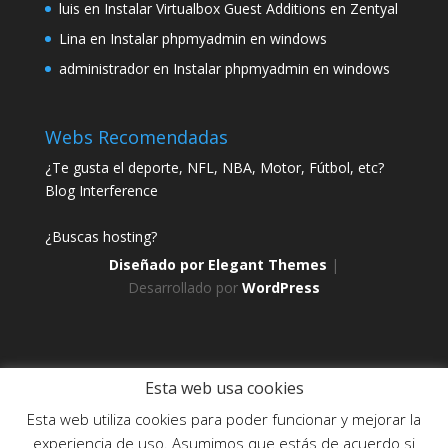
luis
en
Instalar Virtualbox Guest Additions en Zentyal
Lina
en
Instalar phpmyadmin en windows
administrador
en
Instalar phpmyadmin en windows
Webs Recomendadas
¿Te gusta el deporte, NFL, NBA, Motor, Fútbol, etc?
Blog Interference
¿Buscas hosting?
Diseñado por
Elegant Themes
|
Desarrollado por
WordPress
Esta web usa cookies
Esta web utiliza cookies para poder funcionar y mejorar la
Web creada, alojada y mantenida por Café Dixital SL - 2026.
experiencia de uso. Asumimos que estás de acuerdo si
Visítanos en
https://cafedixital.com
o ponte en contacto con